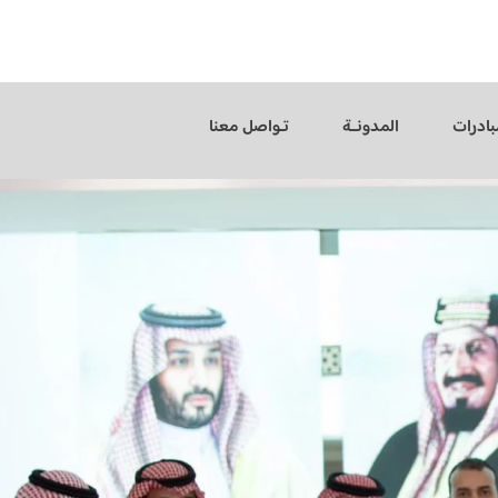
بادرات
المدونــة
تـواصل معنا