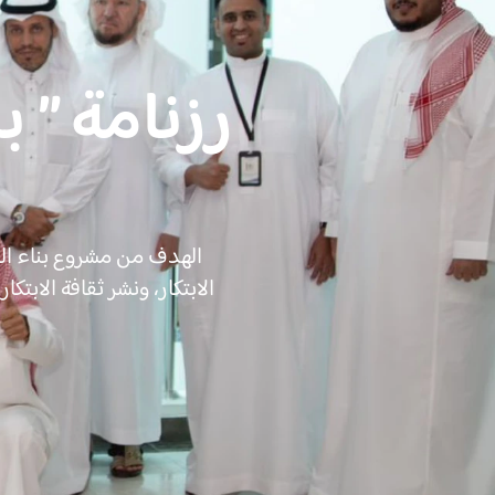
رزنامة ” ب
الهدف من مشروع بناء ال
الابتكار، ونشر ثقافة الابت