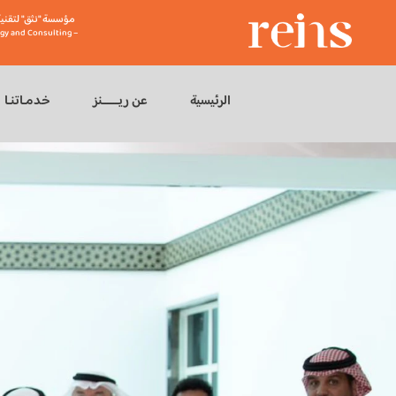
مؤسسة "نثق" لتقنية
gy and Consulting –
الرئيسية
عن ريــــــنز
خدمـاتنـا