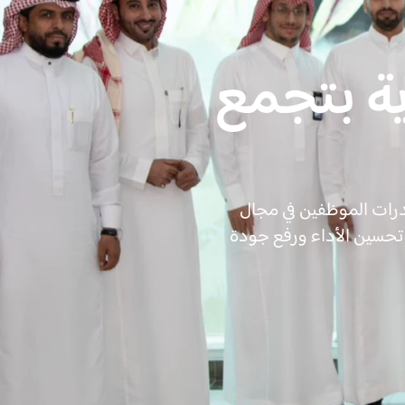
رية بتجمع
درات الموظفين في مجال
في تحسين الأداء ورفع جودة