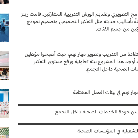
نامج التطويري وتقديم الورش التدريبية للمشاركين. قامت رينز
ةً بأساليب حديثة مثل التفكير التصميمي وتصميم نموذج
ركين من جميع الفئات.
من 47 سفيرًا للابتكار من الاستفادة من التدريب وتطوير مهاراتهم، حيث أصبحوا مؤهلين
. أوجد هذا المشروع بيئة تعاونية ورفع مستوى التفكير
مات الصحية داخل التجمع.
سين جودة الخدمات الصحية داخل التجمع
التشغيلية في المؤسسات الصحية