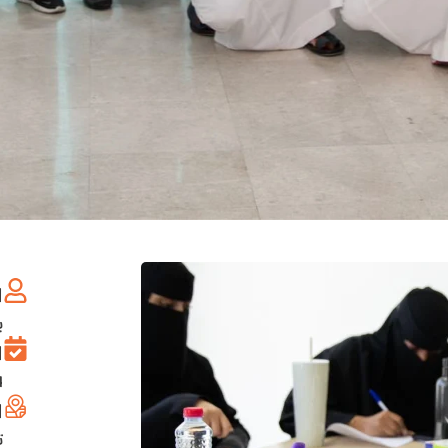
ا
ب
ا
1 يولي
ا
ت