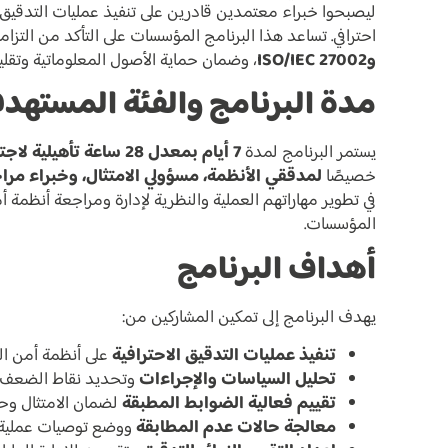
ليصبحوا خبراء معتمدين قادرين على تنفيذ عمليات التدقيق 
احترافي. تساعد هذا البرنامج المؤسسات على التأكد من التزام
وISO/IEC 27002
، وضمان حماية الأصول المعلوماتية وتقليل
مدة البرنامج والفئة المستهد
يستمر البرنامج لمدة
7 أيام بمعدل 28 ساعة تأهيلية لاجتياز الاختبار
خصيصًا
لمدققي الأنظمة، مسؤولي الامتثال، وخبراء مراج
في تطوير مهاراتهم العملية والنظرية لإدارة ومراجعة أنظمة
المؤسسات.
أهداف البرنامج
يهدف البرنامج إلى تمكين المشاركين من:
تنفيذ عمليات التدقيق الاحترافية
على أنظمة أمن الم
تحليل السياسات والإجراءات
وتحديد نقاط الضعف وا
تقييم فعالية الضوابط المطبقة
لضمان الامتثال وحم
معالجة حالات عدم المطابقة
ووضع توصيات عملية ل