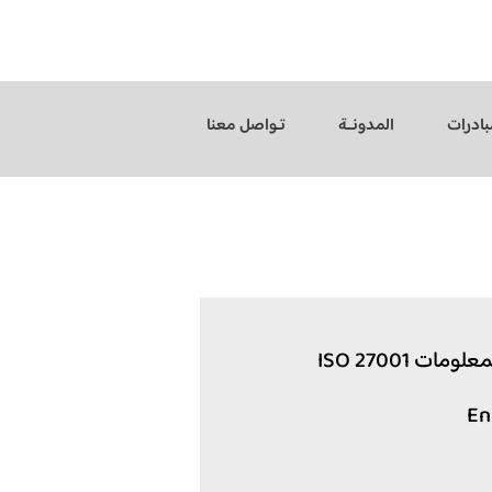
بادرات
المدونــة
تـواصل معنا
ت ISO 27001