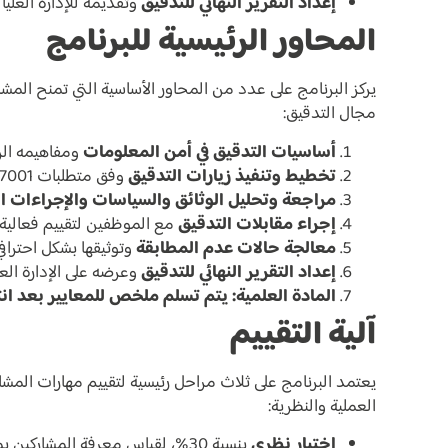
إعداد التقرير النهائي للتدقيق
وتقديمه للإدارة العليا 
المحاور الرئيسية للبرنامج
يركز البرنامج على عدد من المحاور الأساسية التي تمنح المش
مجال التدقيق:
أساسيات التدقيق في أمن المعلومات
ومفاهيمه الرئ
تخطيط وتنفيذ زيارات التدقيق
وفق متطلبات ISO/IEC 27001.
مراجعة وتحليل الوثائق والسياسات والإجراءات ال
إجراء مقابلات التدقيق
مع الموظفين لتقييم فعالية 
معالجة حالات عدم المطابقة
وتوثيقها بشكل احترافي
إعداد التقرير النهائي للتدقيق
وعرضه على الإدارة العل
المادة العلمية:
يتم تسلم ملخص للمعايير بعد انته
آلية التقييم
يعتمد البرنامج على ثلاث مراحل رئيسية لتقييم مهارات المش
العملية والنظرية:
اختبار نظري