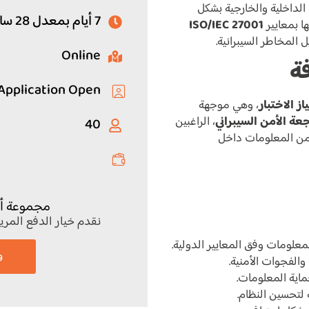
الداخلية والخارجية بشكل
7 أيام بمعدل 28 ساعة تأهيلية لاجتياز الاختبار
ها بمعايير
ISO/IEC 27001
 المخاطر السيبرانية.
Online
فة
Application Open
، وهي موجهة
عة الأمن السيبراني
، الراغبين
40
 أمن المعلومات داخل
مجموعة أ
نقدم خيار الدفع المر
علومات وفق المعايير الدولية.
و
لفجوات الأمنية.
اية المعلومات.
تحسين النظام.