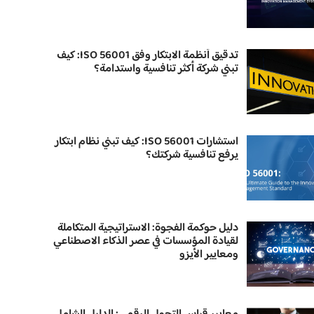
تدقيق أنظمة الابتكار وفق ISO 56001: كيف
تبني شركة أكثر تنافسية واستدامة؟
استشارات ISO 56001: كيف تبني نظام ابتكار
يرفع تنافسية شركتك؟
دليل حوكمة الفجوة: الاستراتيجية المتكاملة
لقيادة المؤسسات في عصر الذكاء الاصطناعي
ومعايير الأيزو