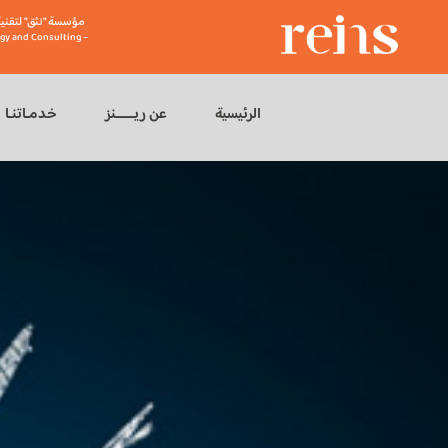
مؤسسة "نثق" لتقنية
gy and Consulting –
الرئيسية
عن ريــــــنز
خدمـاتنـا