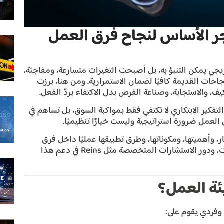
جر الأساس لنجاح فرق العمل
يجي يمكن التنبؤ به، بل أصبحت التغيرات متسارعة، ومفاجئة،
جاحات القديمة كافيًا لضمان الاستمرارية. ومن هنا، برزت
يف، والاستجابة، وصناعة الفرص بدل الاكتفاء بردّ الفعل.
التفكير الابتكاري لا تكتفي فقط بمواكبة السوق، بل تساهم في
العمل ضرورة استراتيجية وليست خيارًا تنظيميًا.
 وأهميتها، ومكوناتها، وطرق تطبيقها عمليًا داخل فرق
العمل، بالإضافة إلى التحديات المحتملة، وأفضل الممارسات، ودور الاستشارات المتخصصة مثل Reins في دعم هذا
يئة العمل؟
 وفردي يقوم على: