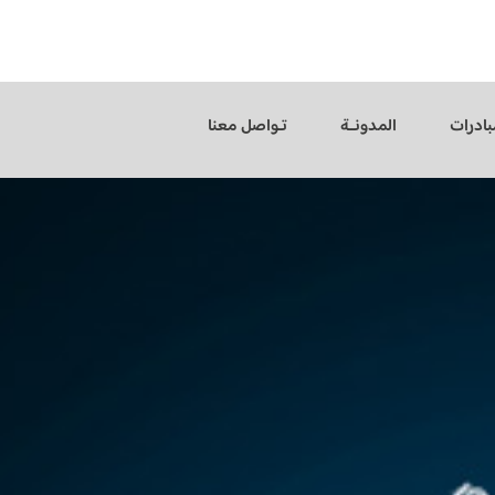
بادرات
المدونــة
تـواصل معنا