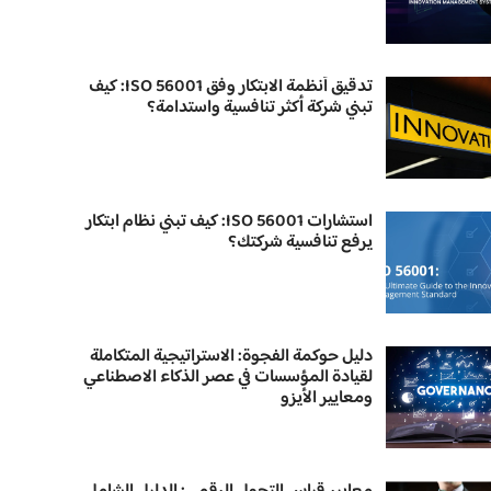
تدقيق أنظمة الابتكار وفق ISO 56001: كيف
تبني شركة أكثر تنافسية واستدامة؟
استشارات ISO 56001: كيف تبني نظام ابتكار
يرفع تنافسية شركتك؟
دليل حوكمة الفجوة: الاستراتيجية المتكاملة
لقيادة المؤسسات في عصر الذكاء الاصطناعي
ومعايير الأيزو