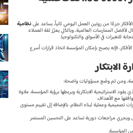
ار جزءًا من روتين العمل اليومي. ثانياً، يساعد على
نظامية
ل لأفضل الممارسات العالمية، وبالتالي يعزّز ثقة العملاء
ابة للتغيرات في الأسواق والتكنولوجيا.
الأفكار، فإنه يصبح بإمكان المؤسسة اتخاذ قرارات أسرع
ة الابتكار
خصصة، ومن ثم وضْع مسؤوليات واضحة:
قود الاستراتيجية الابتكارية ويربطها برؤية المؤسسة. علاوة
افقها مع الأهداف.
ت تصميمية وعملية لبناء النظام، بالإضافة إلى تقييم مستوى
 ويجري مراجعات دورية تساعد على التحسين المستمر
ضمن المؤسسة.