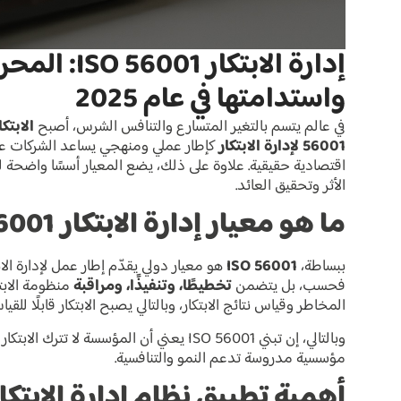
إدارة الابتك
واستدامتها في عام 2025
في عالم يتسم بالتغير المتسارع والتنافس الشرس، أصبح
الابتكا
56001 لإدارة الابتكار
كإطار عملي ومنهجي يساعد الشركات على تح
اقتصادية حقيقية. علاوة على ذلك، يضع المعيار أسسًا واضحة لر
الأثر وتحقيق العائد.
ما هو معيار إدارة الابتكار ISO 56001؟ ولماذا يهمك الآن؟
ببساطة،
ISO 56001
هو معيار دولي يقدّم إطار عمل لإدارة الا
فحسب، بل يتضمن
تخطيطًا، وتنفيذًا، ومراقبة
منظومة الابتك
المخاطر وقياس نتائج الابتكار، وبالتالي يصبح الابتكار قابلًا لل
وبالتالي، إن تبني ISO 56001 يعني أن المؤسس
مؤسسية مدروسة تدعم النمو والتنافسية.