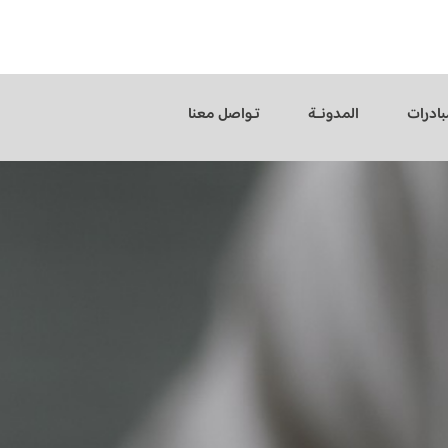
بادرات
المدونــة
تـواصل معنا