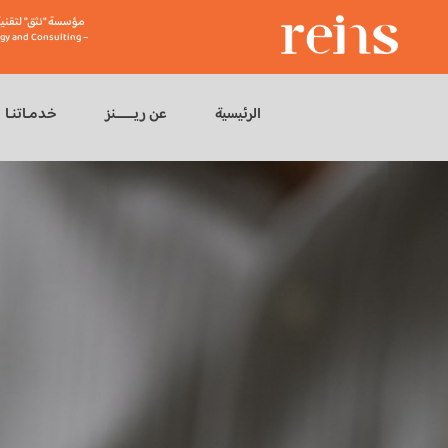
مؤسسة "نثق" لتقنية
gy and Consulting –
الرئيسية
عن ريــــــنز
خدمـاتنـا