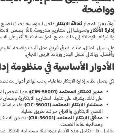
وواضحة
أولاً، يعزز المعيار
ثقافة الابتكار
داخل المؤسسة بحيث تصبح الأفك
إدارة الأفكار
وتحويلها إلى مشاريع مدروسة. ثالثًا، يضمن الامتثا
والشركاء. بالإضافة إلى ذلك، يمنح المؤسسة قدرة أكبر على الاستج
على سبيل المثال، عندما يتبنّى فريق عمل آليات واضحة لتقييم 
وأفضل، وبالتالي تقليل الهدر وزيادة فرص النجاح.
الأدوار الأساسية في منظومة إدار
لكي يعمل نظام إدارة الابتكار بفاعلية، يجب توافر أدوار مت
مدير الابتكار المعتمد (CIM-56001):
هو الشخص الذي ي
على ذلك، يشرف على تنفيذ المشاريع الابتكارية وضمان تو
مستشار الابتكار المعتمد (CIC-56001):
يقدم استشارا
النضج الابتكاري واقتراح خرائط طريق عملية.
مدقق الابتكار المعتمد (CIA-56001):
يضمن الامتثال
ومعالجة نقاط الضعف.
وبالتالي، فإن تكامل هذه الأدوار يهيئ بيئة مستدامة للابتكار 