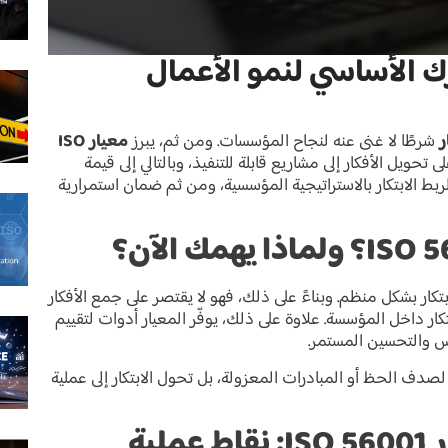
ار ISO 56001: المحرك الأساسي لنمو الأعمال
ر
شرطًا لا غنى عنه لنجاح المؤسسات. ومن ثم، يبرز
معيار ISO
ويل الأفكار إلى مشاريع قابلة للتنفيذ، وبالتالي إلى قيمة
بط الابتكار بالاستراتيجية المؤسسية، ومن ثم ضمان استمرارية
بتكار بشكل منظم. وبناءً على ذلك، فهو لا يقتصر على جمع الأفكار
ار داخل المؤسسة. علاوة على ذلك، يوفّر المعيار أدوات لتقييم
قياس والتحسين المستمر.
ة لا تترك الابتكار لصدف الحظ أو المبادرات المعزولة، بل تحول الابتكار إلى عملية
أهمية تطبيق نظام إدارة الابتكار ISO 56001: نقاط عملية